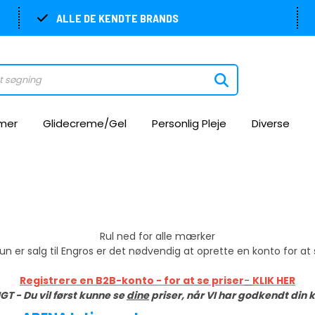
ALLE DE KENDTE BRANDS
mer
Glidecreme/Gel
Personlig Pleje
Diverse
Rul ned for alle mærker
un er salg til Engros er det nødvendig at oprette en konto for at s
Registrere en B2B-konto - for at se priser
-
KLIK HER
GT - Du vil først kunne se
dine
priser, når VI har godkendt din 