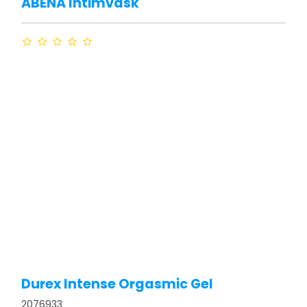
ABENA Intimvask
Durex Intense Orgasmic Gel
2076933