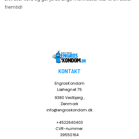
fremtid!
KONTAKT
EngrosKondom
Læhegnet 75
9380 Vestbjerg ,
Denmark
info@engroskondom.dk
+4522640403
CVR-nummer:
39550164