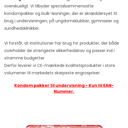
overskueligt. Vi tilbyder specialsammensatte
Pasante
kondompakker og bulk-løsninger, der er skræddersyet til
Sensitex
brug i undervisningen, på ungdomsklubber, gymnasier og
sundhedsklinikker.
Skoler og Institutioner
Vi forstår, at institutioner har brug for produkter, der både
SKYN
overholder de strengeste sikkerhedskrav og passer ind i
Unilatex
stramme budgetter.
Derfor leverer vi CE-mærkede kvalitetsprodukter i store
Vitalis
volumener til markedets skarpeste engrospriser.
Worlds-Best
Kondom pakker til undervisning - Kun til EAN-
XO!
Nummer.