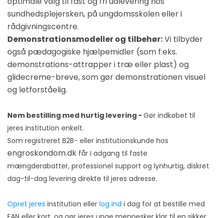
optimale valg til fast og fri udlevering hos
sundhedsplejersken, på ungdomsskolen eller i
rådgivningscentre.
Demonstrationsmodeller og tilbehør:
Vi tilbyder
også pædagogiske hjælpemidler (som f.eks.
demonstrations-attrapper i træ eller plast) og
glidecreme-breve, som gør demonstrationen visuel
og letforståelig.
Nem bestilling med hurtig levering -
Gør indkøbet til
jeres institution enkelt.
Som registreret B2B- eller institutionskunde hos
engroskondom.dk
får I adgang til faste
mængderabatter, professionel support og lynhurtig, diskret
dag-til-dag levering direkte til jeres adresse.
Opret jeres
institution eller
log ind
i dag for at bestille med
EAN eller kort, og gør jeres unge mennesker klar til en sikker