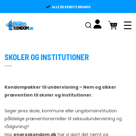
ALLE DE KENDTE BRANDS
AMOR
Valmed
Handsker
Kondomer
Kondomer
BILLY BOY
Abena
Papir til aftørring
Glidecreme/Gel
SKOLER OG INSTITUTIONER
Durex
Øvrige
Slikkelapper
Personlig Pleje
EXS
Wipes
Diverse
Glyde
Øvrige Produkter
Kondompakker til undervisning – Nem og sikker
Mærker
prævention til skoler og institutioner.
London
Indretning + Møbler/maskiner
LoveX
Tilbud
Søger jeres skole, kommune eller ungdomsinstitution
pålidelige præventionsmidler til seksualundervisning og
LifeStyle
rådgivning?
My Size
Hos
engroskondom.dk
har vi gjort det nemt og