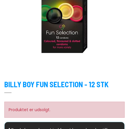
Pasante
Sensitex
Skoler og Institutioner
SKYN
Unilatex
Vitalis
Worlds-Best
BILLY BOY FUN SELECTION - 12 STK
XO!
Produktet er udsolgt.