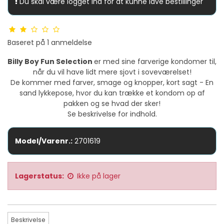
Du skal være logget ind for at kunne lave bestillinger
Baseret på
1
anmeldelse
Billy Boy Fun Selection
er med sine farverige kondomer til,
når du vil have lidt mere sjovt i soveværelset!
De kommer med farver, smage og knopper, kort sagt - En
sand lykkepose, hvor du kan trække et kondom op af
pakken og se hvad der sker!
Se beskrivelse for indhold.
Model/Varenr.:
2701619
Lagerstatus:
Ikke på lager
Beskrivelse