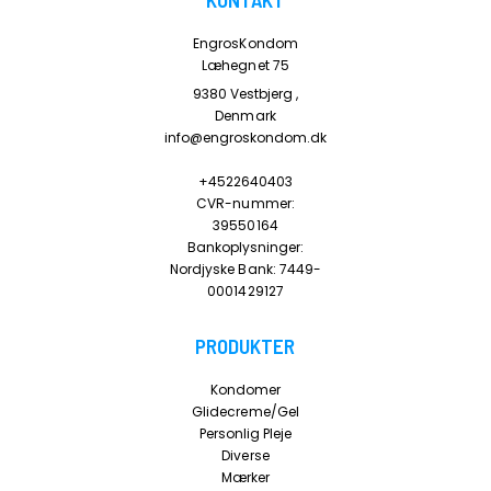
EngrosKondom
Læhegnet 75
9380 Vestbjerg ,
Denmark
info@engroskondom.dk
+4522640403
CVR-nummer:
39550164
Bankoplysninger:
Nordjyske Bank: 7449-
0001429127
PRODUKTER
Kondomer
Glidecreme/Gel
Personlig Pleje
Diverse
Mærker