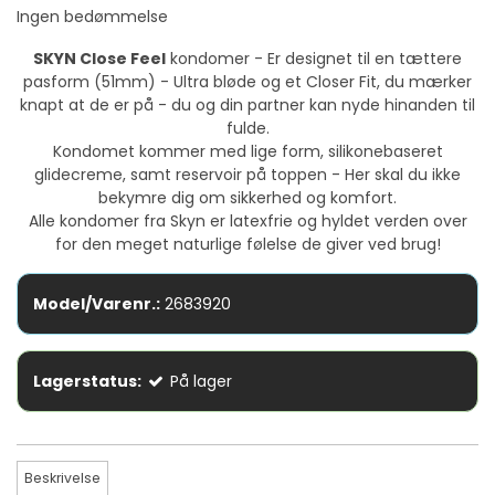
Ingen bedømmelse
SKYN Close Feel
kondomer - Er designet til en tættere
pasform (51mm) - Ultra bløde og et Closer Fit, du mærker
knapt at de er på - du og din partner kan nyde hinanden til
fulde.
Kondomet kommer med lige form, silikonebaseret
glidecreme, samt reservoir på toppen - Her skal du ikke
bekymre dig om sikkerhed og komfort.
Alle kondomer fra Skyn er latexfrie og hyldet verden over
for den meget naturlige følelse de giver ved brug!
Model/Varenr.:
2683920
Lagerstatus:
På lager
Beskrivelse