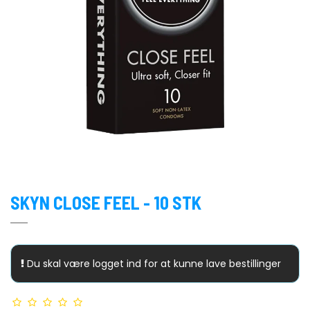
Pasante
Sensitex
Skoler og Institutioner
SKYN
Unilatex
Vitalis
Worlds-Best
SKYN CLOSE FEEL - 10 STK
XO!
Du skal være logget ind for at kunne lave bestillinger